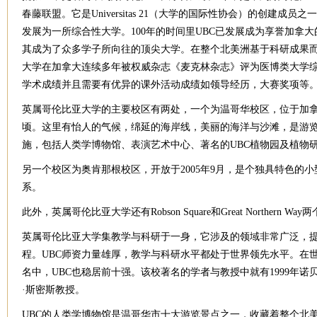
春藤联盟。它是Universitas 21（大学的国际性协会）的创
发展为一所综合性大学。100年的时间里UBC已发展成为享誉加
其成为了众多学子所向往的顶尖大学。在整个北美洲基于科研成果而
大学在加拿大连续多年被权威杂志《麦克林杂志》评为医博类大学综
学术成绩并且需要有优异的课外活动成绩如领导经历，大赛奖项等。
英属哥伦比亚大学的主要校区有两处，一个为温哥华校区，位于加拿
顷。这里有怡人的气候，绵延的海岸线，美丽的海洋与沙滩，是游
施，包括人类学博物馆、表演艺术中心、著名的UBC植物园及植物研究
另一个校区为奥肯那根校区，开放于2005年9月，是个独具特色的小型
系。
此外，英属哥伦比亚大学还有Robson Square和Great Northern Wa
英属哥伦比亚大学集教学与科研于一身，它涉及的领域非常广泛，
程。UBC师资力量雄厚，教学与科研水平都处于世界领先水平。在
名中，UBC也稳居前十强。该校著名的学者与教授中就有1999年诺
·斯密斯教授。
UBC的人类学博物馆是温哥华市十大游览景点之一，收藏着整个北