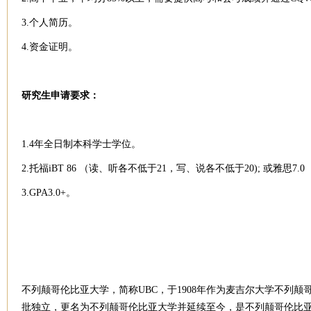
3.个人简历。
4.资金证明。
研究生申请要求：
1.4年全日制本科学士学位。
2.托福iBT 86 （读、听各不低于21，写、说各不低于20); 或雅思7.
3.GPA3.0+。
不列颠哥伦比亚大学，简称UBC，于1908年作为麦吉尔大学不列颠哥伦比亚分校（McGi
批独立，更名为不列颠哥伦比亚大学并延续至今，是不列颠哥伦比