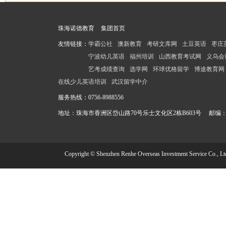
珠海诺德教育
集团首页
友情链接：
学霸公社
澳新教育
考研文库网
土豆英语
枣庄
宁波幼儿英语
福州培训
山西教育考试网
义乌会
艺考成绩查询
选学网
环球优格留学
博途教育网
在线少儿英语培训
武汉留学中介
服务热线：
0756-8988556
地址：珠海市香洲区岱山路70号乐士文化区2栋B603号 邮编：51
Copyright © Shenzhen Renhe Overseas Investment Service Co., Lt