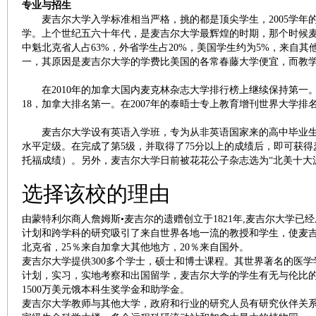
专业与招生
麦吉尔大学入学标准相当严格，挑的都是顶尖学生，2005学年
学。上个世纪五六十年代，是麦吉尔大学最辉煌的时期，那个时候麦
中魁北克省人占63%，外省学生占20%，美国学生约为5%，来自其
一，其原因是麦吉尔大学的学费比美国的各常春藤大学便宜，而教
在2010年的加拿大国内麦克林杂志大学排行榜上继续保持第一。2
18，加拿大排名第一。在2007年的泰晤士专上教育增刊世界大学排
麦吉尔大学设有英语入学班，专为从非英语国家来的高中毕业生或
水平定级。在完成了第5级，并取得了75分以上的成绩后，即可获
托福成绩）。另外，麦吉尔大学日前被花花公子杂志选为“北美十大
选择该校的理由
由蒙特利尔商人詹姆斯•麦吉尔的遗赠创立于1821年,麦吉尔大学
计划和跨学科的研究吸引了来自世界各地一流的教授和学生，使麦吉尔
北克省，25％来自加拿大其他地方，20％来自国外。
麦吉尔大学提供300多个学士，硕士和博士课程。其世界著名的医学
计划，实习，实地考察和出国留学，麦吉尔大学的学生有无与伦比
1500万美元饿本科生奖学金和助学金。
麦吉尔大学教师与其他大学，政府和行业的研究人员有研究伙伴关