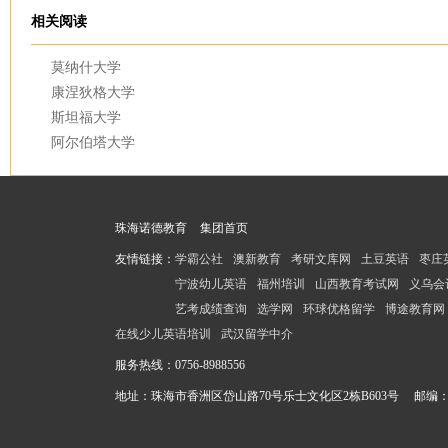
相关阅读
莫纳什大学
康涅狄格大学
斯坦福大学
阿尔伯塔大学
珠海诺德教育
集团首页
友情链接：
学霸公社
澳新教育
考研文库网
土豆英语
枣庄
宁波幼儿英语
福州培训
山西教育考试网
义乌会
艺考成绩查询
选学网
环球优格留学
博途教育网
在线少儿英语培训
武汉留学中介
服务热线：
0756-8988556
地址：珠海市香洲区岱山路70号乐士文化区2栋B603号 邮编：51