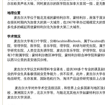
尔在欧美声名大噪。同时麦吉尔的医学院在加拿大首屈一指，是无
地理位置
麦吉尔大学位于魁北克省的蒙特利尔市。蒙特利尔，座落于渥太华
在很长时期内为加拿大的第一大城市，也1967年举办过规模宏大的
多伦多的崛起而使蒙特利尔沦为加拿大第二大城市。
学术情况
麦吉尔大学有23个学院，分称faculties和schools。属于fa
院、管理学院、医学院、音乐学院、理学院、科研与研究生院。属于sc
学研究生院、人类交流失调学院、麦吉尔音乐学院、护理学院、职
有3个附属学院：蒙特利尔教区神学院、蒙特利尔联合神学院和蒙特
以西32公里的圣安德贝尔维。
麦吉尔大学以文科和理科专业著名，提供300多个专业的课及副
业的毕业生具备极强就业竞争能力，供不应求。此外，麦吉尔大学
电信研究、生存发展、国际危机行为、海洋产品这些研究项目上占
麦吉尔大学对外学术交流很活跃，和世界上众多国家与地区顶尖
校，澳洲国立大学，北京大学等。与魁北克其他大学如蒙特利尔大
麦吉尔大学演讲。