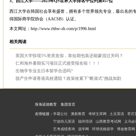
3、西江大学——2023年QS世界大学排名中位列第457位
西江大学在韩国社会享有盛誉，拥有多个世界领先专业，最出名的
得国际商学院协会（AACSB）认证。
本文网址：http://www.rhhw-zh.com/p/1996.html
相关阅读
英国大学惊现5%资质造假，靠短期包装还能蒙混过关吗？
仁和海外暑期实习项目正式接受报名啦！！！
生物学专业去日本留学合适吗?
脱产生申请香港高校遇阻？政策收紧下“断崖式”挑战加剧
珠海诺德教育
集团首页
友情链接：
学霸公社
澳新教育
考研文库网
土豆英语
枣庄
宁波幼儿英语
福州培训
山西教育考试网
义乌会
艺考成绩查询
选学网
环球优格留学
博途教育网