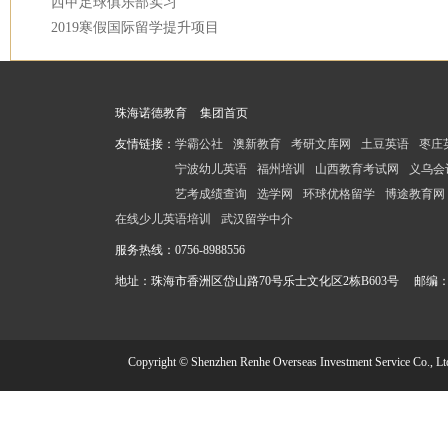
西甲足球俱乐部实习
2019寒假国际留学提升项目
珠海诺德教育
集团首页
友情链接：
学霸公社
澳新教育
考研文库网
土豆英语
枣庄
宁波幼儿英语
福州培训
山西教育考试网
义乌会
艺考成绩查询
选学网
环球优格留学
博途教育网
在线少儿英语培训
武汉留学中介
服务热线：
0756-8988556
地址：珠海市香洲区岱山路70号乐士文化区2栋B603号 邮编：51
Copyright © Shenzhen Renhe Overseas Investment Service Co., Lt