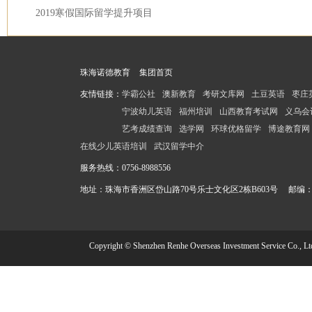
2019寒假国际留学提升项目
珠海诺德教育
集团首页
友情链接：
学霸公社
澳新教育
考研文库网
土豆英语
枣庄
宁波幼儿英语
福州培训
山西教育考试网
义乌会
艺考成绩查询
选学网
环球优格留学
博途教育网
在线少儿英语培训
武汉留学中介
服务热线：
0756-8988556
地址：珠海市香洲区岱山路70号乐士文化区2栋B603号 邮编：51
Copyright © Shenzhen Renhe Overseas Investment Service Co., Lt